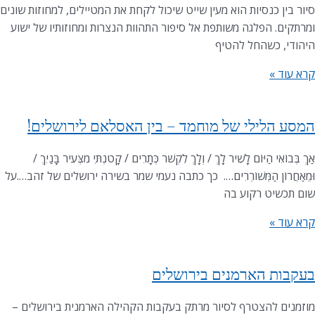
סיור בין כנסיות הוא מעין שייט שיכול לקחת את המטיילים, למחוזות שונים
ומרתקים. הפלגה משותפת אל סיפור התהוות הנצרות ומחוזותיו של ישוע
היהודי, כשהחל להטיף
קרא עוד »
המסע הלילי של מוחמד – בין האסלאם לירושלים!
אַךְ בְּבוֹאִי הַיּוֹם לָשִׁיר לָךְ / וְלָךְ לִקְשֹׁר כְּתָרִים / קָטֹנְתִּי מִצְּעִיר בָּנַיִךְ /
וּמֵאַחֲרוֹן הַמְּשׁוֹרְרִים…. כך כתבה נעמי שמר בשירה ירושלים של זהב….על
שום תכשיט רקוע בה
קרא עוד »
בעקבות הארמנים בירושלים
מוזמנים להצטרף לסיור מרתק בעקבות הקהילה הארמנית בירושלים –