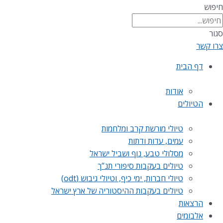
חיפוש
סגור
צרו קשר
דף הבית
אודות
הטיולים
טיולי מורשת קרב ומלחמות
עמים, עדות ודתות
מסלולי טבע, נוף ושביל ישראל
טיולים בעקבות סיפורי תנ”ך
טיולי חברות, ימי כיף, וטיולי גיבוש (odt)
טיולים בעקבות ההיסטוריה של ארץ ישראל
הרצאות
אלבומים