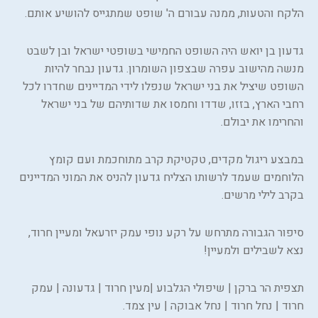
הלקח והטעות, ממנה עבורם ה' שופט שמתגייס להושיע אותם.
גדעון בן יואש היה השופט החמישי בשופטי ישראל ובן לשבט
מנשה מהישוב עפרה שבצפון השומרון. גדעון נבחר להיות
השופט שיציל את בני ישראל שנפלו לידי המדיינים שחדרו לכל
רחבי הארץ, בזזו, שדדו וחמסו את שדותיהם של בני ישראל
והחרימו את יבולם.
במבצע ריגול מקדים, טקטיקת קרב מתוחכמת ועם קומץ
הלוחמים שעמד לרשותו הצליח גדעון להניס את המוני המדיינים
בקרב לילי מרשים.
סיפור הגבורה מתרחש על רקע נופי עמק יזרעאל ומעיין חרוד,
נצא לשבילים ולמעיין!
תצפית הר ברקן | שיפולי הגלבוע |מעין חרוד | גדעונה | עמק
חרוד | נחל חרוד | נחל אבוקה | עין צמד.