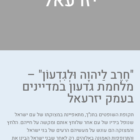
יזרעאל
"חֶרֶב לַיהוָה וּלְגִדְעוֹן" –
מלחמת גדעון במדיינים
בעמק יזרעאל
תקופת השופטים בתנ"ך, מתאפיינת במצוקתו של עם ישראל
שנופל בידיו של עם אחר שלוחץ אותם ומקשה על חייהם. הלחץ
והמצוקה הם עונש על מעשיהם הרעים של בני ישראל
והתרופפות האמונה באלוהים. רק לאחר שבני ישראל הבינו את