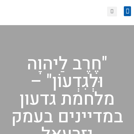
הצטרפות לחוגי סיור
טיולים קרובים
"חֶרֶב לַיהוָה
וּלְגִדְעוֹן" –
מלחמת גדעון
במדיינים בעמק