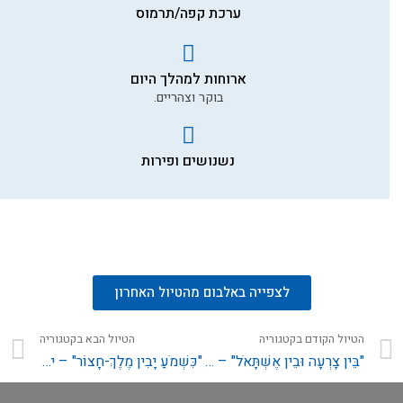
ערכת קפה/תרמוס
ארוחות למהלך היום
בוקר וצהריים.
נשנושים ופירות
לצפייה באלבום מהטיול האחרון
הטיול הקודם בקטגוריה
הטיול הבא בקטגוריה
"בֵּין צָרְעָה וּבֵין אֶשְׁתָּאֹל" – בשבילי שמשון הגיבור
"כִּשְׁמֹעַ יָבִין מֶלֶךְ-חָצוֹר" – יהושע בן נון ומלחמת מלכי צפון