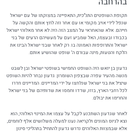
בהרחבה
תקופת השופטים התנ"כית, התאפיינה במצוקתו של עם ישראל
שנפל לידי אויב מקומי או עם אחר וזה לחץ אותם והקשה על
חייהם. אלא שהאחראי על המצב הזה היה לא אחר מאלוהי ישראל
בכבודו ובעצמו, האל שמביע זעם על מעשיהם הרעים של בני
ישראל והתרופפות האמונה בו. רק לאחר שבני ישראל הבינו את
הלקח והטעות, מינה עבורם ה' שופט שהושיע אותם.
גדעון בן יואש היה השופט החמישי בשופטי ישראל ובן לשבט
מנשה מהעיר עפרה שבצפון השומרון. גדעון נבחר להיות השופט
שיציל את בני ישראל שנלחצו על ידי המדיינים. המדיינים חדרו
לכל רחבי הארץ, בזזו, שדדו וחמסו את שדותיהם של בני ישראל
והחרימו את יבולם.
לאחר שגדעון השתכנע לקבל על עצמו את המינוי האלוהי, הוא
וצא לגיוס המונים ולקריאה נענו למעלה משלושים אלף לוחמים,
אלא שבמצוות האלוהים נדרש גדעון להתחיל בתהליכי סינון