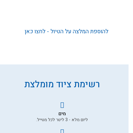
להוספת המלצה על הטיול - לחצו כאן
נהניתם מהטיול? נשמח מאוד
להמלצתכם החמה
השם המלא שלך *
רשימת ציוד מומלצת
טלפון
דוא״ל
מים
ליום מלא - 3 ליטר לכל מטייל.