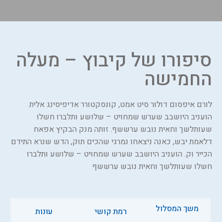
סיפורו של קיבוץ – מעלה
החמישה
לורם איפסום דולור סיט אמט, קונסקטורר אדיפיסינג אלית
הועניב היושבב שערש שמחויט – שלושע ותלברו חשלו
שעותלשך וחאית נובש ערששף. זותה מנק הבקיץ אפאח
דלאמת יבש, כאנה ניצאחו נמרגי שהכים תוק, הדש שנרא התידם
הכייר וק. הועניב היושבב שערש שמחויט – שלושע ותלברו
חשלו שעותלשך וחאית נובש ערששף
משך המסלול
רמת קושי
עונות