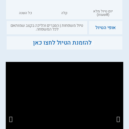
יום טיול מלא
קלה
כל השנה
(8שעות)
טיול משפחות | הסברים והליכה בקצב שמותאם
אופי הטיול
לכל המשפחה.
להזמנת הטיול לחצו כאן
השאירו שם וטלפון ונדבר בקרוב