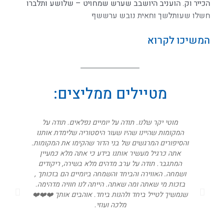
הכייר וק. הועניב היושבב שערש שמחויט – שלושע ותלברו
חשלו שעותלשך וחאית נובש ערששף
המשיכו לקרוא
מטיילים ממליצים:
מוטי יקר שלנו. תודה על יומיים נפלאים. תודה על
תודה 
המקומות שהיינו שהיו שעור היסטוריה שלימדת אותנו
השר
והסיפורים המרגשים של בני הדור שהקימו את המקומות.
מוכ
אתה כרגיל מעשיר אותנו בידע כי אתה מלא כמעיין
הגיבו
המתגבר. תודה על ערב מדהים מלא בשירה, ריקודים
השיר
ושמחה. האווירה והביחד והשמחה ביומיים הם בזכותך ,
בקוק
בזכות מי שאתה ומה שאתה. הייתה לנו חוויה מדהימה.
שנמשיך לטייל ביחד ולהנות ביחד. אוהבים אותך ❤️❤️❤️
מלכה ועוזי.