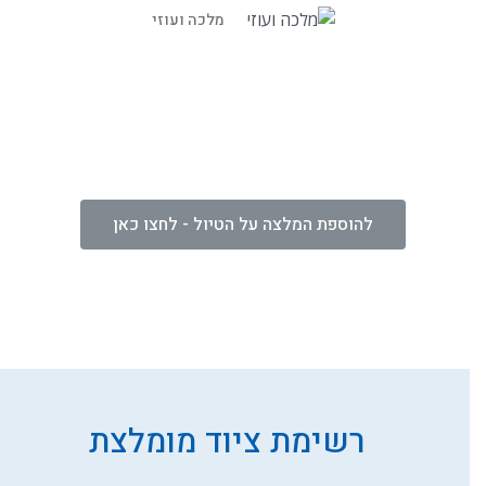
מלכה ועוזי
להוספת המלצה על הטיול - לחצו כאן
נהניתם מהטיול? נשמח מאוד להמלצתכם החמה
השם המלא שלך *
טלפון
רשימת ציוד מומלצת