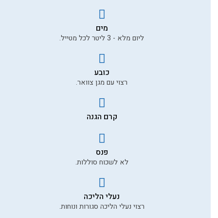
דוא״ל
מים
תוכן ההמלצה *
ליום מלא - 3 ליטר לכל מטייל.
כובע
רצוי עם מגן צוואר.
תמונה שלך להמלצה
קרם הגנה
לשליחת ההמלצה
פנס
לא לשכוח סוללות.
נעלי הליכה
רצוי נעלי הליכה סגורות ונוחות.