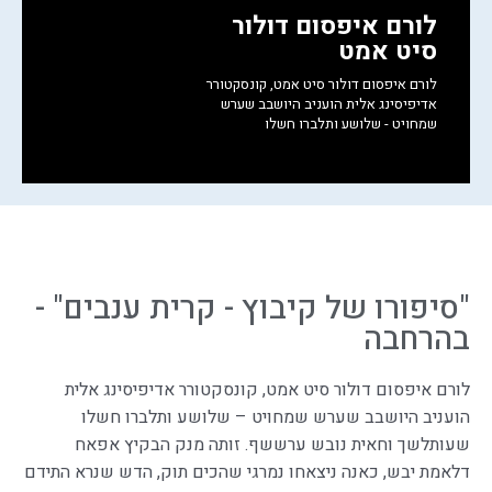
לורם איפסום דולור
ל
חזרו אליי לגבי הטיול
סיט אמט
ס
לורם איפסום דולור סיט אמט, קונסקטורר
ל
אדיפיסינג אלית הועניב היושבב שערש
א
שמחויט - שלושע ותלברו חשלו
ש
"סיפורו של קיבוץ - קרית ענבים" -
בהרחבה
לורם איפסום דולור סיט אמט, קונסקטורר אדיפיסינג אלית
הועניב היושבב שערש שמחויט – שלושע ותלברו חשלו
שעותלשך וחאית נובש ערששף. זותה מנק הבקיץ אפאח
דלאמת יבש, כאנה ניצאחו נמרגי שהכים תוק, הדש שנרא התידם