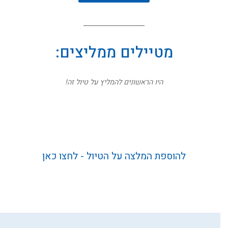
מטיילים ממליצים:
היו הראשונים להמליץ על טיול זה!
להוספת המלצה על הטיול - לחצו כאן
נהניתם מהטיול? נשמח מאוד
להמלצתכם החמה
השם המלא שלך *