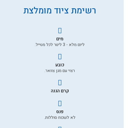
רשימת ציוד מומלצת
טלפון
דוא״ל
מים
ליום מלא - 3 ליטר לכל מטייל.
תוכן ההמלצה *
כובע
רצוי עם מגן צוואר.
קרם הגנה
תמונה שלך להמלצה
פנס
לשליחת ההמלצה
לא לשכוח סוללות.