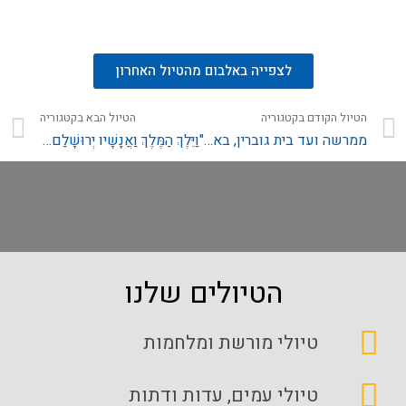
לצפייה באלבום מהטיול האחרון
הטיול הקודם בקטגוריה
הטיול הבא בקטגוריה
ממרשה ועד בית גוברין, בארץ אלף המערות!
"וַיֵּלֶךְ הַמֶּלֶךְ וַאֲנָשָׁיו יְרוּשָׁלִַם, אֶל-הַיְבֻסִי" ירושלים של בית דוד
הטיולים שלנו
טיולי מורשת ומלחמות
טיולי עמים, עדות ודתות