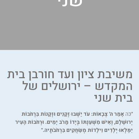
שני
משיבת ציון ועד חורבן בית
המקדש – ירושלים של
בית שני
"כֹּה
אָמַר ה' צְבָאוֹת: עֹד יֵשְׁבוּ זְקֵנִים וּזְקֵנוֹת בִּרְחֹבוֹת
יְרוּשָׁלִָם, וְאִישׁ מִשְׁעַנְתּוֹ בְּיָדוֹ מֵרֹב יָמִים. וּרְחֹבוֹת הָעִיר
יִמָּלְאוּ יְלָדִים וִילָדוֹת מְשַׂחֲקִים בִּרְחֹבֹתֶיה."