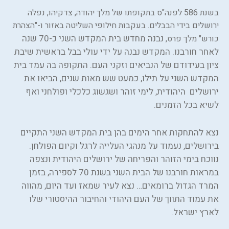
בשנת 586 לפנה"ס בתקופתו של מלך יהודה, צדקיהו, נפלה
ירושלים בידי הבבלים. בעקבות חילופי השליטה באזור ו-"הצהרת
נבנה מחדש בית המקדש השני כ-70 שנה
כורש" מלך פרס,
לאחר חורבנו. המקדש נבנה על ידי עולי בבל בראשית שיבת
ציון בעידודם של הנביאים וזקני העם. התקופה בה עמד בית
המקדש השני על תילו, כמעט שש מאות שנים, הביאו את
ירושלים היהודית, לימי זוהר ושגשוג כלכלי ופולחני ואף
לשיא בכל הזמנים.
נצא להתחקות אחר הימים בהן בית המקדש השני התקיים
בירושלים, נעמוד על מנהגי העלייה לרגל וקיום הפולחן.
נווכח בימי הזוהר והפריחה של ירושלים היהודית ונצפה
במראות חורבנו של הבית השני בשנת 70 לספירה, בזמן
המרד הגדול ברומאים… נצא לעיר שמאז ועד היום, מהווה
את עמוד התווך של העם היהודי והחיבור ההיסטורי שלו
לארץ ישראל.