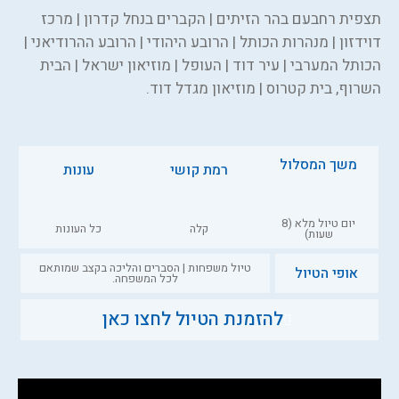
תצפית רחבעם בהר הזיתים | הקברים בנחל קדרון | מרכז
דוידזון | מנהרות הכותל | הרובע היהודי | הרובע ההרודיאני |
הכותל המערבי | עיר דוד | העופל | מוזיאון ישראל | הבית
השרוף, בית קטרוס | מוזיאון מגדל דוד.
משך המסלול
רמת קושי
עונות
יום טיול מלא (8
קלה
כל העונות
שעות)
טיול משפחות | הסברים והליכה בקצב שמותאם
אופי הטיול
לכל המשפחה.
להזמנת הטיול לחצו כאן
השאירו שם וטלפון ונדבר בקרוב