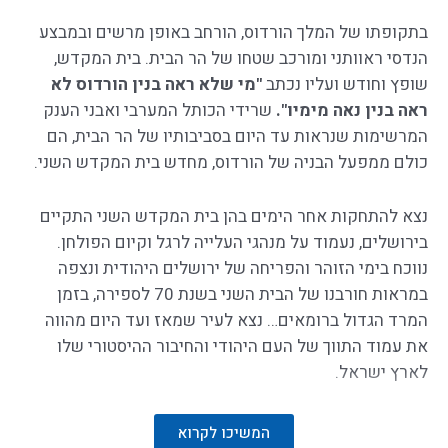
בתקופתו של המלך הורדוס, הורחב באופן מרשים ובמבצע
הנדסי ראוותני ומורכב שטחו של הר הבית. בית המקדש,
שופץ וחודש ועליו נכתב
"מי שלא ראה בנין הורדוס לא
ראה בנין נאה מימיו".
שרידי הכותל המערבי ואבני הענק
המרשימות שנראות עד היום בסביבותיו של הר הבית, הם
כולם ממפעל הבניה של הורדוס, מחדש בית המקדש השני.
נצא להתחקות אחר הימים בהן בית המקדש השני התקיים
בירושלים, נעמוד על מנהגי העלייה לרגל וקיום הפולחן.
נווכח בימי הזוהר והפריחה של ירושלים היהודית ונצפה
במראות חורבנו של הבית השני בשנת 70 לספירה, בזמן
המרד הגדול ברומאים… נצא לעיר שמאז ועד היום מהווה
את עמוד התווך של העם היהודי והחיבור ההיסטורי שלו
לארץ ישראל.
המשיכו לקרוא