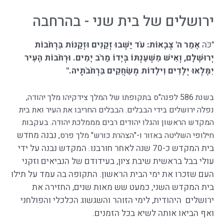
ירושלים של בית שני - בהרחבה
"כֹּה
אָמַר ה' צְבָאוֹת: עֹד יֵשְׁבוּ זְקֵנִים וּזְקֵנוֹת בִּרְחֹבוֹת
יְרוּשָׁלִָם, וְאִישׁ מִשְׁעַנְתּוֹ בְּיָדוֹ מֵרֹב יָמִים. וּרְחֹבוֹת הָעִיר
יִמָּלְאוּ יְלָדִים וִילָדוֹת מְשַׂחֲקִים בִּרְחֹבֹתֶיה."
בשנת 586 לפנה"ס בתקופתו של המלך צידקיהו מלך יהודה,
נפלה ירושלים בידי הבבלים. הבבלים החריבו את העיר ואת בית
המקדש הראשון והגלו יהודים רבים מממלכת יהודה. בעקבות
נבנה מחדש
חילופי השליטה באזור ו-"הצהרת כורש" מלך פרס,
בית המקדש כ-70 שנה לאחר חורבנו. המקדש נבנה על ידי
עולי בבל בראשית שיבת ציון, בעידודם של הנביאים וזקני
העם שזכרו את ימי הבית הראשון. התקופה בה עמד על תילו
בית המקדש השני, כמעט שש מאות שנים, החזירה את
ירושלים היהודית, לימי הזוהר והשגשוג הכלכלי והפולחני
ואף הביאו אותה לשיא בכל הזמנים.