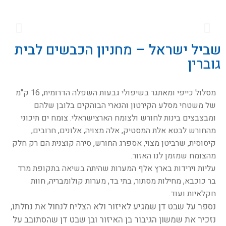
השאירו שם וטלפון ונדבר בקרוב
חורבת צורה
במהלך ההליכה על השביל נפגוש חורבות ושרידים של ישובים
קדומים.
שביל ישראל – מחניון הכבשים לבית
גוברין
מסלול כייפי ומאתגר בשיפולי גבעות השפלה הדרומית, 16 ק"מ
של משטחי מסלע הקירטון והנארי הבוהקים בלובן שלהם
ומבצבצים בינות לחורש ולצומח הארצישראלי. צומח ים תיכוני
מהחורש לבטא אלת המסטיק, אלה מצויה, אלונים, חרובים,
קיסוסית, שרביטן מצוי, אספרג החורש, סירה קוצנית הם רק חלק
מהצומח שמזמן לנו האזור.
חזרו אליי לגבי הטיול
עליות וירידות בארץ אלף המערות שהיתה בשיאה בתקופת מרד
בר כוכבא, מחילות מסתור, בתי בד, מערות קולומבריה, חוות
חקלאיות ועוד.
נספר על שבט דן שמגיע לאיזור ולא הצליח לנחול את נחלתו,
נזכיר את שמשון הגיבור בן האיזור ובן שבט דן שהסתובב על