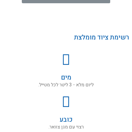
נהניתם מהטיול? נשמח מאוד להמלצתכם החמה
השם המלא שלך *
רשימת ציוד מומלצת
טלפון
דוא״ל
מים
ליום מלא - 3 ליטר לכל מטייל.
תוכן ההמלצה *
כובע
תמונה שלך להמלצה
רצוי עם מגן צוואר.