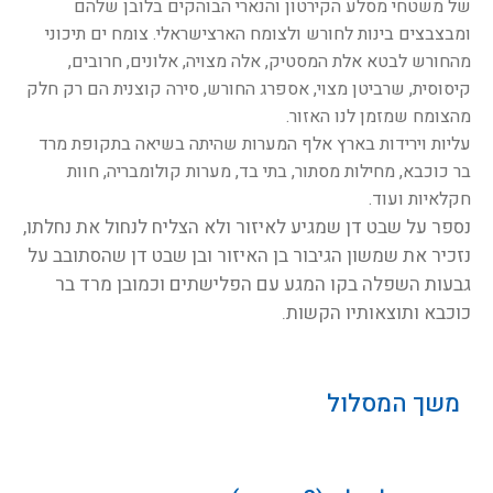
של משטחי מסלע הקירטון והנארי הבוהקים בלובן שלהם
ומבצבצים בינות לחורש ולצומח הארצישראלי. צומח ים תיכוני
מהחורש לבטא אלת המסטיק, אלה מצויה, אלונים, חרובים,
קיסוסית, שרביטן מצוי, אספרג החורש, סירה קוצנית הם רק חלק
מהצומח שמזמן לנו האזור.
עליות וירידות בארץ אלף המערות שהיתה בשיאה בתקופת מרד
בר כוכבא, מחילות מסתור, בתי בד, מערות קולומבריה, חוות
חקלאיות ועוד.
נספר על שבט דן שמגיע לאיזור ולא הצליח לנחול את נחלתו,
נזכיר את שמשון הגיבור בן האיזור ובן שבט דן שהסתובב על
גבעות השפלה בקו המגע עם הפלישתים וכמובן מרד בר
כוכבא ותוצאותיו הקשות.
משך המסלול