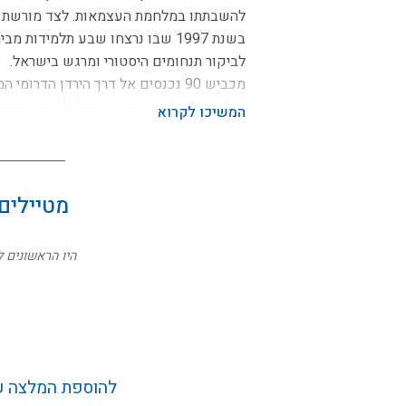
להשבתתו במלחמת העצמאות. לצד מורשת זו,
בשנת 1997 שבו נרצחו שבע תלמידות
לביקור תנחומים היסטורי ומרגש בישראל.
קילומטרים לאורך תוואי הנחל. לאורך הדרך
המשיכו לקרוא
ציון היסטוריות וארכיאולוגיות מרתקות. הת
בתמיכת הברון רוטשילד. בהמשך נמצא
תל ע
החשובים בעולם, שבו התגלו שרידי האדם ה
מטיילים
כ-1.5 מיליון שנה.
בהמשך הדרך, סמוך לבית העלמין של קיבוץ
היו הראשונים ל
מודרני זה החליף את הסכר הישן שחסם בעב
וכיום הוא מהווה לב ליבו של פרויקט שיקו
המערכת האקולוגית של הירדן הדרומי. ממ
זלצמן
פורעים ערבים בעת שעבד בשדה, וחבריו בח
המסלול ממשיך אל מוצא הירדן הדרומי, נקו
להוספת המלצה על
הממחישה את סיפור ההתחדשות והשיקום ש