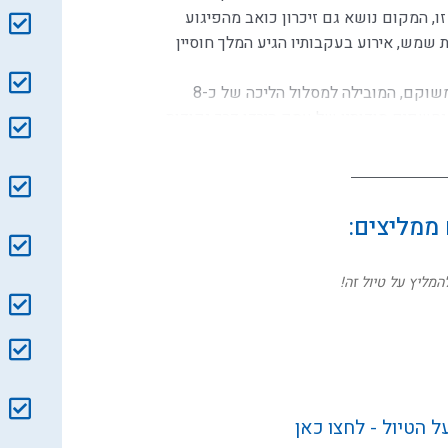
 המקום נושא גם זיכרון כואב מהפיגוע
 מבית שמש, אירוע בעקבותיו הגיע המלך חוסיין
מכביש 90 נכנסים אל דרך הירדן הדרומי המשוקם, המובילה למסלול הליכה של כ-8
 נחשפים סודותיו של עמק הירדן דרך נקודות
חנה הראשונה היא
המושבה מלחמיה
(מנחמיה),
המושבה הראשונה בעמק הירדן שהוקמה בשנת 1901 על ידי אנשי העלייה הראשונה
ובדייה
, אחד האתרים הארכיאולוגיים
קדמון העתיקים ביותר מחוץ לאפריקה, בני
 ממליצים:
 אפיקים, ניצב
סכר אלומות החדש
. סכר
המליץ על טיול זה!
ר את זרימת המים הנקיים והזרים שפכים,
ם רחב המזרים מים שפירים ומחזיר לחיים את
ש בלב השדות נמצא
הקבר הבודד של יוסף
, מחלוצי העלייה השנייה וממקימי קבוצת כנרת, שנרצח במקום בשנת 1913 על ידי
רו לקבור אותו בנקודה המדויקת שבה נפל.
דת החיבור שבה הנהר יוצא מהכנרת,
 הטיול - לחצו כאן
ל הנחל.