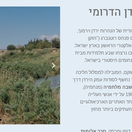
ן הדרומי
ית של הנהרות ירדן וירמוך,
פנחס רוטנברג ("הזקן
מל ההידרו-אלקטרי הראשון בארץ ישראל.
נושא גם זיכרון כואב מפיגוע בשנת 1997 שבו נרצחו שבע תלמידות מבית
נחומים היסטורי בישראל.
ומי המשוקם, המובילה למסלול הליכה
אי השלום
דרך נחשף לסודות עמק הירדן דרך
שבה מלחמיה
(מנחמיה),
בות
במרץ 1997 הת
המושבה הראשונה בעמק הירדן שהוקמה בשנת 1901 על ידי אנשי העלייה
חייל ירדני פתח באש ע
חד האתרים הארכיאולוגיים
.
שהיו בטיול שנתי. שבע 
העתיקים ביותר מחוץ
 דופן ומרתק.
סכר אלומות