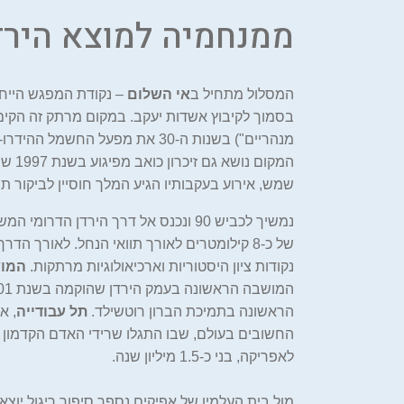
ממנחמיה למוצא הירד
המסלול מתחיל ב
אי השלום
– נקודת המפגש הייחוד
בסמוך לקיבוץ אשדות יעקב. במקום מרתק זה הקים 
מנהריים") בשנות ה-30 את מפעל החש
המקום 
שמש, אירוע בעקבותיו הגיע המלך חוסיין לביקור ת
נמשיך לכביש 90 ונכנס אל דרך הירדן הדר
הירדן הדרומי
של כ-8 קילומטרים לאורך תוואי הנחל. לאורך ה
נקודות ציון היסטוריות וארכיאולוגיות מרתקות.
המו
הירדן הדרומי שהיה מזוהם שנים ר
שוקם לאחרונה. לאורכו נסלל שביל
הראשונה בתמיכת הברון רוטשילד.
תל עבודייה
, א
הליכה נוח ומראהו הטבעי שב בהדרו
החשובים בעולם, שבו התגלו שרידי האדם הקדמון 
לאפריקה, בני כ-1.5 מיליון שנה.
מול בית העלמין של אפיקים נספר סיפור ריגול יוצא