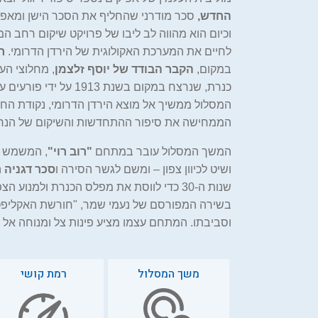
החדש,
סכר מודרני שהחליף את הסכר הישן ומאפשר
וכיום הוא מהווה לב ליבו של פרויקט שיקום רחב המ
לחיים את המערכת האקולוגית של הירדן הדרומי.
ח
במקום,
הקבר הבודד של יוסף זלצמן
, מחלוצי הע
כנרת, שנרצח במקום בשנת 13
המסלול ממשיך אל מוצא הירדן הדרומי, נקודת החי
הממחישה את סיפור ההתחדשות והשיקום של הנח
המשך המסלול עובר במתחם
"רוב רוי"
, המשמש כנ
ושיט לכיוון צפון – ומשם לגשר הסירה ו
סכר דגניה
ה
שנות ה-30 כדי לווסת את מפלס הכנרת ולמנוע 
בשירה המפורסם של נעמי שמר, "חורשת האקליפט
וסביבתו. המתחם עצמו מציע פינות צל ומנוחה אל 
משך המסלול
רמת קושי