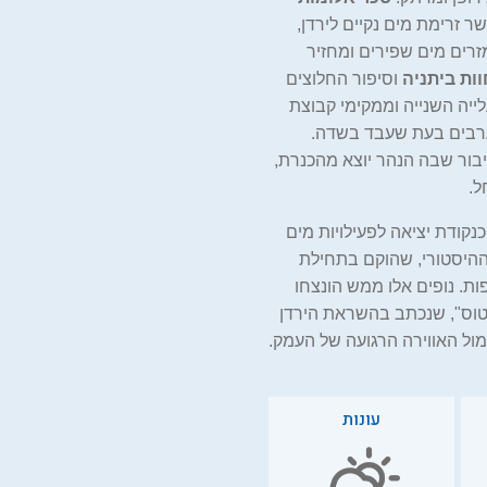
 זרימת מים נקיים לירדן,
זרים מים שפירים ומחזיר
וות ביתניה
וסיפור החלוצים
לייה השנייה וממקימי קבוצת
19 על ידי פורעים ערבים בעת שעבד בשדה.
בור שבה הנהר יוצא מהכנרת,
ל.
קודת יציאה לפעילויות מים
היסטורי, שהוקם בתחילת
הצפות. נופים אלו ממש הונצחו
וס", שנכתב בהשראת הירדן
מול האווירה הרגועה של העמק.
עונות