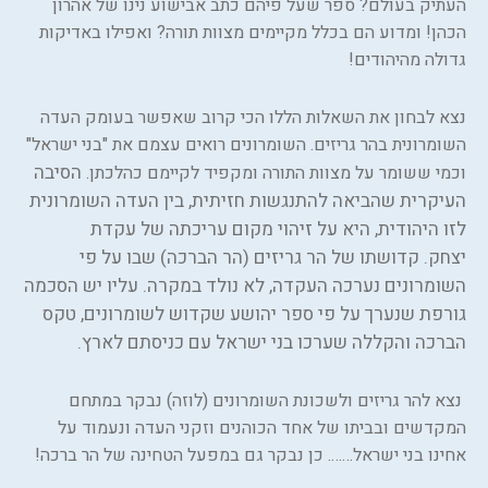
העתיק בעולם? ספר שעל פיהם כתב אבישוע נינו של אהרון
הכהן! ומדוע הם בכלל מקיימים מצוות תורה? ואפילו באדיקות
גדולה מהיהודים!
נצא לבחון את השאלות הללו הכי קרוב שאפשר בעומק העדה
השומרונית בהר גריזים. השומרונים רואים עצמם את "בני ישראל"
הסיבה
וכמי ששומר על מצוות התורה ומקפיד לקיימם כהלכתן.
העיקרית שהביאה להתנגשות חזיתית, בין העדה השומרונית
לזו היהודית, היא על זיהוי מקום עריכתה של עקדת
יצחק.
קדושתו של הר גריזים (הר הברכה) שבו על פי
השומרונים נערכה העקדה, לא נולד במקרה. עליו יש הסכמה
גורפת שנערך על פי ספר יהושע שקדוש לשומרונים, טקס
הברכה והקללה שערכו בני ישראל עם כניסתם לארץ.
נצא להר גריזים ולשכונת השומרונים (לוזה) נבקר במתחם
המקדשים ובביתו של אחד הכוהנים וזקני העדה ונעמוד על
אחינו בני ישראל……. כן נבקר גם במפעל הטחינה של הר ברכה!