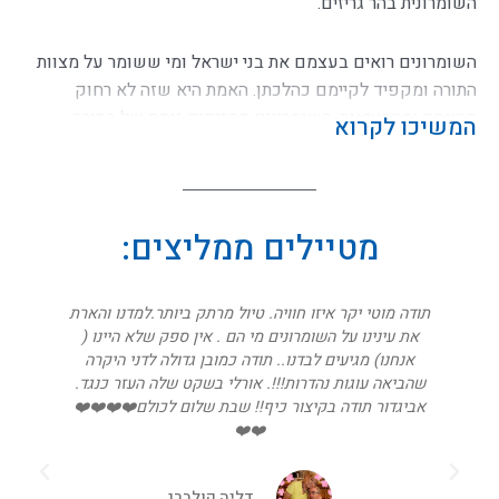
השומרונית בהר גריזים.
השומרונים רואים בעצמם את בני ישראל ומי ששומר על מצוות
התורה ומקפיד לקיימם כהלכתן. האמת היא שזה לא רחוק
מהאמת ומהמציאות. השומרונים מחזיקים נוסח של התורה
המשיכו לקרוא
(חמשת חומשי תורה), בנוסח מעט שונה מזה היהודי, אבל
ההבדלים ביניהם, זניחים. בניגוד ליהדות, בני העדה השומרונית
מקפידים כאמור רק על קיום מצוות התורה בלבד, ללא תוספות,
פרשנויות והלכות שהתקינו רבנן.
מטיילים ממליצים:
ליד כל בית שומרוני יש בדרך כלל מקווה טהרה, הם מקפידים על
תודה מוטי יקר איזו חוויה. טיול מרתק ביותר.למדנו והארת
נגיעה, נידה ועוד.
קתקת
את עינינו על השומרונים מי הם . אין ספק שלא היינו (
אנחנו) מגיעים לבדנו.. תודה כמובן גדולה לדני היקרה
הסיבה העיקרית שהביאה להתנגשות חזיתית, בין העדה
🍾
שהביאה עוגות נהדרות!!!. אורלי בשקט שלה העזר כנגד.
השומרונית לזו היהודית, היא על זיהוי מקום עריכתה של עקדת
אביגדור תודה בקיצור כיף!! שבת שלום לכולם❤️❤️❤️❤️
יצחק. על פי השומרונים העקדה בוצעה בארץ המוריה על הר
❤️❤️
גריזים ועל פי היהודים בהר המוריה בירושלים. התפישות הללו
הביאו להכחדה הדדית של העדות.
דליה קולברג