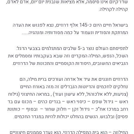
שדו־קיום אינו סיסמה, אלא מציאות שנבנית יום־יום, אדם לאדם,
קהילה לקהילה.
בישראל חיים היום כ-145 אלף דרוזים, נצא לפגוש את העדה
המרתקת והסודית ונעמוד על כמה מסודותיה ומנהגיה…….
לתפיסתם העולם נוצר ב-5 שלבים המתגלמים בצבעי הדגל:
השכל, הנפש, המילה המקדים וזה שבא בעקבותיו ומסמלים את
הנביאים החשובים, היסודות הקוסמיים והתכונות של הדרוזים.
הדרוזים חוגגים את עיד אל אדחה ועורכים ברית מילה, הם
נחלקים לחכמים והדיוטות הנבדלים זה מזה באורח החיים
(צניעות, ללא אלכוהול, ללא עישון ועוד) , במראה החיצוני (גילוח
ראש – גידול שפם – כיסוי ראש – בגדים כהים – מכנס עם בד
רחב במרכז אח"כ – גידול זקן – חלוק שחור – ובסוף – כותונת
פסים) ובלבוש. הנשים בהחלט יכולות להיות במגדר החכמים.
החילווה – הוא בית התפילה הדרוזי, הוא נעדר סממנים חיצוניים