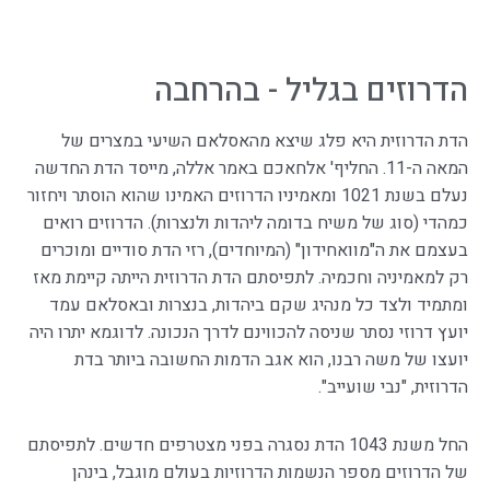
הדרוזים בגליל - בהרחבה
הדת הדרוזית היא פלג שיצא מהאסלאם השיעי במצרים של
המאה ה-11. החליף' אלחאכם באמר אללה, מייסד הדת החדשה
נעלם בשנת 1021 ומאמיניו הדרוזים האמינו שהוא הוסתר ויחזור
כמהדי (סוג של משיח בדומה ליהדות ולנצרות). הדרוזים רואים
בעצמם את ה"מוואחידון" (המיוחדים), רזי הדת סודיים ומוכרים
רק למאמיניה וחכמיה. לתפיסתם הדת הדרוזית הייתה קיימת מאז
ומתמיד ולצד כל מנהיג שקם ביהדות, בנצרות ובאסלאם עמד
יועץ דרוזי נסתר שניסה להכווינם לדרך הנכונה. לדוגמא יתרו היה
יועצו של משה רבנו, הוא אגב הדמות החשובה ביותר בדת
הדרוזית, "נבי שועייב".
החל משנת 1043 הדת נסגרה בפני מצטרפים חדשים. לתפיסתם
של הדרוזים מספר הנשמות הדרוזיות בעולם מוגבל, בינהן