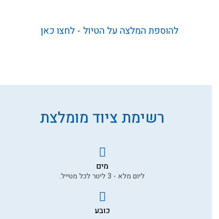
להוספת המלצה על הטיול - לחצו כאן
נהניתם מהטיול? נשמח מאוד
להמלצתכם החמה
השם המלא שלך *
רשימת ציוד מומלצת
טלפון
דוא״ל
מים
ליום מלא - 3 ליטר לכל מטייל.
תוכן ההמלצה *
כובע