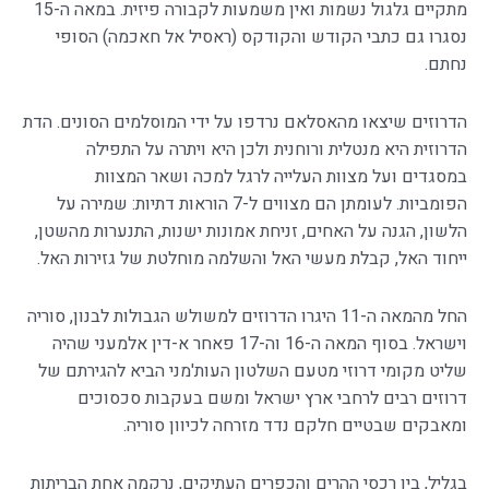
מתקיים גלגול נשמות ואין משמעות לקבורה פיזית. במאה ה-15
נסגרו גם כתבי הקודש והקודקס (ראסיל אל חאכמה) הסופי
נחתם.
הדרוזים שיצאו מהאסלאם נרדפו על ידי המוסלמים הסונים. הדת
הדרוזית היא מנטלית ורוחנית ולכן היא ויתרה על התפילה
במסגדים ועל מצוות העלייה לרגל למכה ושאר המצוות
הפומביות. לעומתן הם מצווים ל-7 הוראות דתיות: שמירה על
הלשון, הגנה על האחים, זניחת אמונות ישנות, התנערות מהשטן,
ייחוד האל, קבלת מעשי האל והשלמה מוחלטת של גזירות האל.
החל מהמאה ה-11 היגרו הדרוזים למשולש הגבולות לבנון, סוריה
וישראל. בסוף המאה ה-16 וה-17 פאחר א-דין אלמעני שהיה
שליט מקומי דרוזי מטעם השלטון העות'מני הביא להגירתם של
דרוזים רבים לרחבי ארץ ישראל ומשם בעקבות סכסוכים
ומאבקים שבטיים חלקם נדד מזרחה לכיוון סוריה.
בגליל, בין רכסי ההרים והכפרים העתיקים, נרקמה אחת הבריתות