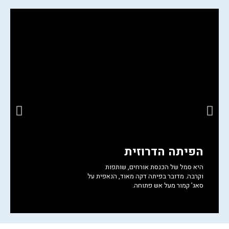
חזרו אליי לגבי הטיול
הפיתה הדרוזית
ה
היא סמל של הכנסת אורחים, שותפות
ח
וקרבה. מדובר בפיתה דקה מאוד, הנאפית על
ח
סאג’ קמור מעל אש פתוחה.
ו