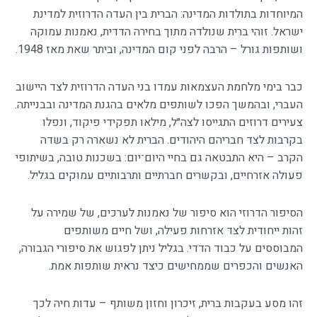
המיוחדות בתולדות המדינה: הברית בין העדה הדרוזית למדינת
ישראל. זוהי ברית שנולדה מתוך בחירה הדדית, נאמנות עמוקה
ושותפות גורל – הרבה לפני קום המדינה, וביתר שאת מאז 1948.
כבר בימי מלחמת העצמאות עמדו בני העדה הדרוזית לצד היישוב
העברי, ובהמשך הפכו לשותפים מלאים בהגנת המדינה ובבנייתה.
צעירים דרוזים התגייסו לצה״ל, מילאו תפקידי פיקוד, ונפלו
בקרבות לצד חבריהם היהודים. הברית לא נשארה רק בשדה
הקרב – היא התבטאה גם בחיי היום־יום: בשכנות טובה, בשיתופי
פעולה אזרחיים, ובקשרים חברתיים ותרבותיים עמוקים בגליל.
הסיפור הדרוזי הוא סיפור של נאמנות לערכים, של שמירה על
זהות ייחודית לצד אזרחות פעילה, ושל חיים משותפים
המבוססים על כבוד הדדי. בגליל ניתן לפגוש את סיפורי הגבורה,
האנשים והכפרים שממחישים כיצד נראית שותפות אמת.
זהו מסע בעקבות ברית, זיכרון וחזון משותף – עדות חיה לכך