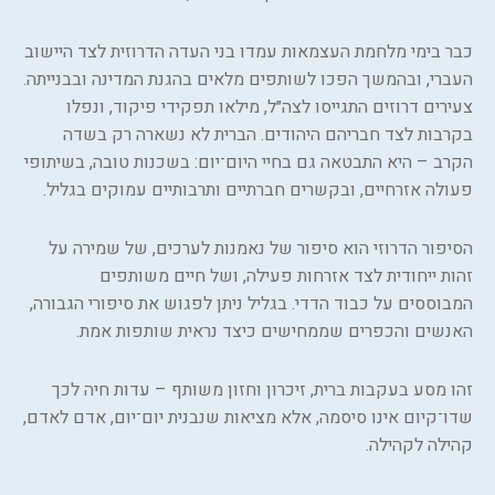
כבר בימי מלחמת העצמאות עמדו בני העדה הדרוזית לצד היישוב
העברי, ובהמשך הפכו לשותפים מלאים בהגנת המדינה ובבנייתה.
צעירים דרוזים התגייסו לצה״ל, מילאו תפקידי פיקוד, ונפלו
בקרבות לצד חבריהם היהודים. הברית לא נשארה רק בשדה
הקרב – היא התבטאה גם בחיי היום־יום: בשכנות טובה, בשיתופי
פעולה אזרחיים, ובקשרים חברתיים ותרבותיים עמוקים בגליל.
הסיפור הדרוזי הוא סיפור של נאמנות לערכים, של שמירה על
זהות ייחודית לצד אזרחות פעילה, ושל חיים משותפים
המבוססים על כבוד הדדי. בגליל ניתן לפגוש את סיפורי הגבורה,
האנשים והכפרים שממחישים כיצד נראית שותפות אמת.
זהו מסע בעקבות ברית, זיכרון וחזון משותף – עדות חיה לכך
שדו־קיום אינו סיסמה, אלא מציאות שנבנית יום־יום, אדם לאדם,
קהילה לקהילה.