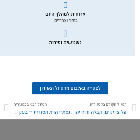
ארוחות למהלך היום
בוקר וצהריים.
נשנושים ופירות
לצפייה באלבום מהטיול האחרון
הטיול הקודם בקטגוריה
הטיול הבא בקטגוריה
על צדיקים, קבלה ורוח יהודית – סמטאות צפת של המאה ה-16!
נסתרי הדת הסודית – בעקבות העדה הדרוזית בגליל ובגולן!