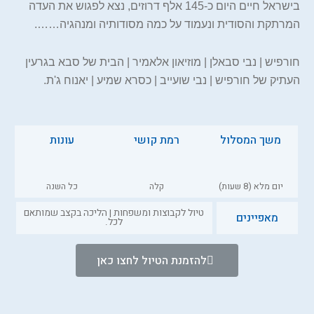
בישראל חיים היום כ-145 אלף דרוזים,
נצא לפגוש את העדה
המרתקת והסודית ונעמוד על כמה מסודותיה ומנהגיה…….
חורפיש | נבי סבאלן | מוזיאון אלאמיר | הבית של סבא בגרעין
העתיק של חורפיש | נבי שועייב | כסרא שמיע | יאנוח ג'ת.
משך המסלול
רמת קושי
עונות
יום מלא (8 שעות)
קלה
כל השנה
טיול לקבוצות ומשפחות | הליכה בקצב שמותאם
מאפיינים
לכל.
להזמנת הטיול לחצו כאן
השאירו שם וטלפון ונדבר בקרוב