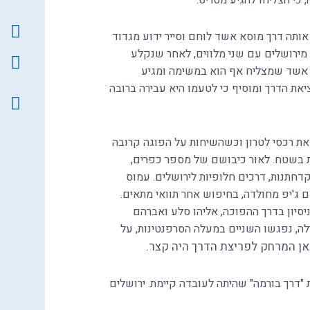
כי הצליחו להגיע מסריס.
לוטין עושה ב-28 למאי את אותה דרך מוסא אשד לוחם וסייר ידוע מגדוד
א מירושלים עם שני מלווים, לאחר שנקלע
. אשד שמצליח אף הוא במשימה ומגיע
יאת הדרך ומוסיף כי לטעמו היא עבירה ברובה
 את רכסי לטרון וכשהשיחות על הפוגה קרובה
ות בשטח. לאור כיבושם של מספר כפרים,
דחתנות, דרכים חלופיות לירושלים. עמוס
למה שמיר, יצאו ב-30 למאי עם ג'יפ מחולדה, בחיפוש אחר תוואי מתאים.
יסיון בדרך ההפוכה, אליהו סלע ואברהם
ה, נפגשו השניים במעלה הסרפנטינות, על
ן המרחק לפריצת הדרך היה קצר.
"דרך בורמה" שהיתה לעובדה קיימת. ירושלים