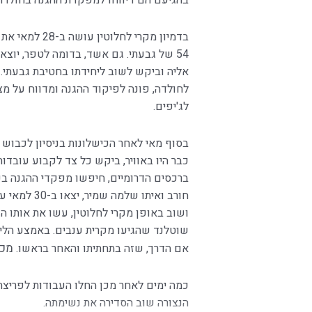
בהגיעם הם דיווחו למפקדת ההגנה בחולדה, 
בדמיון מקרי לח
54 של גבעתי. גם אשד, בדומה לטפר, יוצ
אליה וביקש לשוב ליחידתו בחטיבת גבעתי
לחולדה, פונה לפיקוד ההגנה ומדווח על מצ
לג'יפים.
בסוף מאי לאחר הכישלונות בניסיון לכבוש
כבר היו באוויר, ביקש כל צד לקבוע עובד
ברכסים הדרומיים, חיפשו מפקדי ההגנה בק
חורב ואיתו ש
ושוב באופן מקרי לחלוטין, עשו את אותו הנ
שוטלנד שהגיעו מקרית ענבים. באמצע הליל
מכא
אם הדרך, שזה בתחתיתו והאחר בראשו.
כמה ימים לאחר מכן החלו העבודות לפריצת 
הנצורה שוב הסדירה את נשימתה.