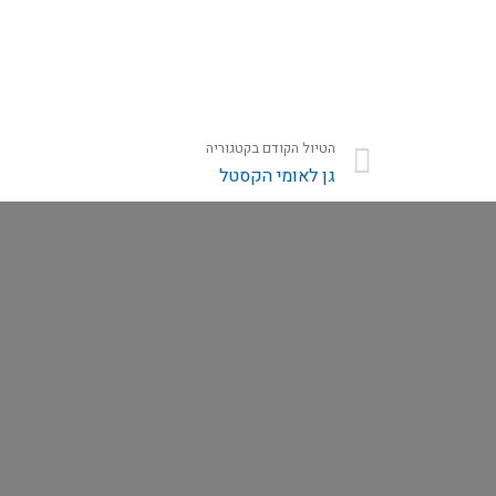
טלפון
תוכן ההמלצה *
הטיול הקודם בקטגוריה
גן לאומי הקסטל
תמונה שלך להמלצה
לשליחת