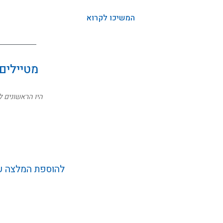
המשיכו לקרוא
מטיילים
היו הראשונים ל
להוספת המלצה על
נהניתם מהטיול? נשמח 
השם המלא שלך *