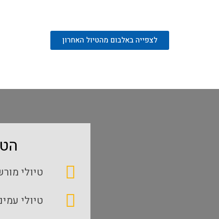
דוא״ל
לצפייה באלבום מהטיול האחרון
הטי
 ההמלצה
טיולי מור
טיולי עמים