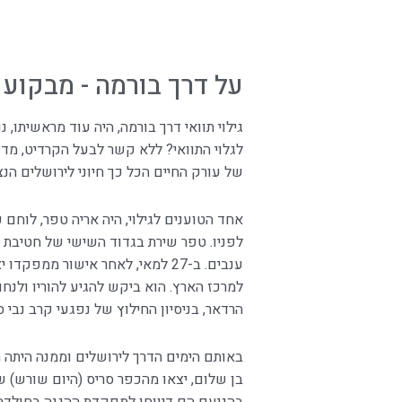
על דרך בורמה - מבקוע 
גילוי תוואי דרך בורמה, היה עוד מראשיתו, 
לגלוי התוואי? ללא קשר לבעל הקרדיט, מדו
של עורק החיים הכל כך חיוני לירושלים הנצורה.
חזרו אליי לגבי הטיול
אחד הטוענים לגילוי, היה אריה טפר, לוחם 
לפניו. טפר שירת בגדוד השישי של חטיבת 
ענבים. ב-27 למאי, לאחר אישור ממפ
למרכז הארץ. הוא ביקש להגיע להוריו ולנח
הרדאר, בניסיון החילוץ של נפגעי קרב נבי ס
באותם הימים הדרך לירושלים וממנה היתה חס
בן שלום, יצאו מהכפר סריס (היום שורש) ש