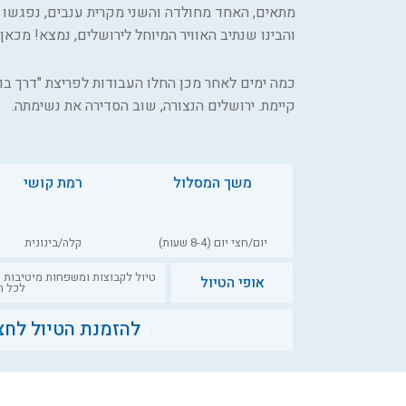
מתאים, האחד מחולדה והשני מקרית ענבים, נפגשו
והבינו שנתיב האוויר המיוחל לירושלים, נמצא! מכא
כמה ימים לאחר מכן החלו העבודות לפריצת "דרך בו
קיימת. ירושלים הנצורה, שוב הסדירה את נשימתה.
משך המסלול
רמת קושי
יום/חצי יום (8-4 שעות)
קלה/בינונית
טיול לקבוצות ומשפחות מיטיבות 
אופי הטיול
לכל ה
להזמנת הטיול לחצו
השאירו שם וטלפון ונדבר בקרו