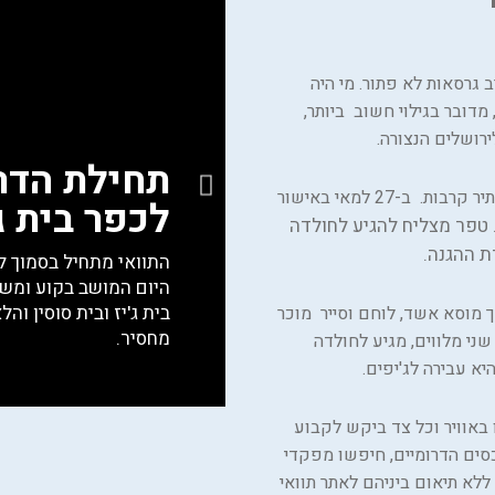
ב גרסאות לא פתור. מי היה
דובר בגילוי חשוב ביותר,
לים הנצורה.­­­­
תחילת הדר
אחד הטוענים לגילוי, היה אריה טפר, לוחם פלמ"ח עתיר קרבות. ב-27 למאי באישור
לכפר בית ג'
 טפר מצליח להגיע לחולדה
ת ההגנה.
התוואי מתחיל בסמוך לכ
היום המושב בקוע ומשם
בית ג'יז ובית סוסין וה
28 למאי את אותה דרך מוסא אשד, לוחם וסייר מוכר
מחסיר.
ני מלווים, מגיע לחולדה
א עבירה לג'יפים.
ר היו באוויר וכל צד ביקש לקבוע
סים הדרומיים, חיפשו מפקדי
 ללא תיאום ביניהם לאתר תוואי