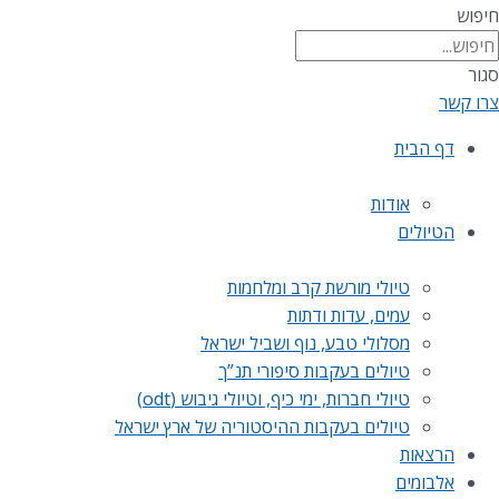
חיפוש
סגור
צרו קשר
דף הבית
אודות
הטיולים
טיולי מורשת קרב ומלחמות
עמים, עדות ודתות
מסלולי טבע, נוף ושביל ישראל
טיולים בעקבות סיפורי תנ”ך
טיולי חברות, ימי כיף, וטיולי גיבוש (odt)
טיולים בעקבות ההיסטוריה של ארץ ישראל
הרצאות
אלבומים