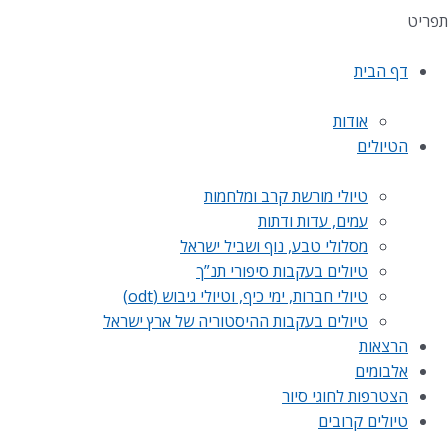
תפריט
דף הבית
אודות
הטיולים
טיולי מורשת קרב ומלחמות
עמים, עדות ודתות
מסלולי טבע, נוף ושביל ישראל
טיולים בעקבות סיפורי תנ”ך
טיולי חברות, ימי כיף, וטיולי גיבוש (odt)
טיולים בעקבות ההיסטוריה של ארץ ישראל
הרצאות
אלבומים
הצטרפות לחוגי סיור
טיולים קרובים