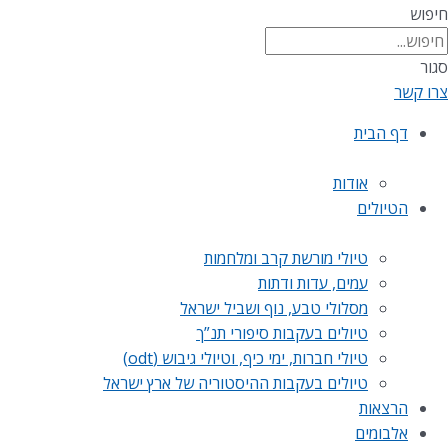
חיפוש
סגור
צרו קשר
דף הבית
אודות
הטיולים
טיולי מורשת קרב ומלחמות
עמים, עדות ודתות
מסלולי טבע, נוף ושביל ישראל
טיולים בעקבות סיפורי תנ”ך
טיולי חברות, ימי כיף, וטיולי גיבוש (odt)
טיולים בעקבות ההיסטוריה של ארץ ישראל
הרצאות
אלבומים