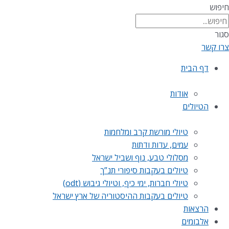
חיפוש
סגור
צרו קשר
דף הבית
אודות
הטיולים
טיולי מורשת קרב ומלחמות
עמים, עדות ודתות
מסלולי טבע, נוף ושביל ישראל
טיולים בעקבות סיפורי תנ”ך
טיולי חברות, ימי כיף, וטיולי גיבוש (odt)
טיולים בעקבות ההיסטוריה של ארץ ישראל
הרצאות
אלבומים