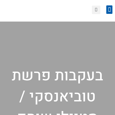
הצטרפות לחוגי סיור
טיולים קרובים
בעקבות פרשת
טוביאנסקי /