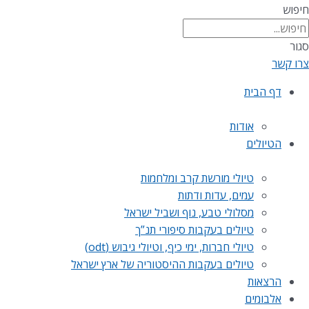
חיפוש
סגור
צרו קשר
דף הבית
אודות
הטיולים
טיולי מורשת קרב ומלחמות
עמים, עדות ודתות
מסלולי טבע, נוף ושביל ישראל
טיולים בעקבות סיפורי תנ”ך
טיולי חברות, ימי כיף, וטיולי גיבוש (odt)
טיולים בעקבות ההיסטוריה של ארץ ישראל
הרצאות
אלבומים