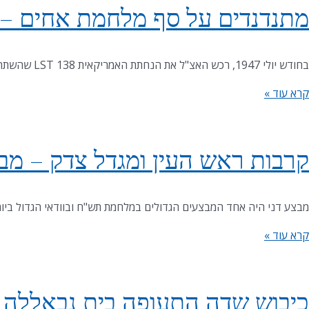
מתנדנדים על סף מלחמת אחים –
בחודש יולי 1947, רכש האצ"ל את הנחתת האמריקאית LST 138 שהשתתפה בפלישה לנורמנדי. האנייה הועברה לצרפת וקיבלה את שמה החדש "אלטלנה", שפירושו באיטלקית "נדנדה" וזהו
קרא עוד »
קרבות ראש העין ומגדל צדק – מבצ
מבצע דני היה אחד המבצעים הגדולים במלחמת תש"ח ובוודאי הגדול ביות
קרא עוד »
כיבוש שדה התעופה בית נבאללה ו