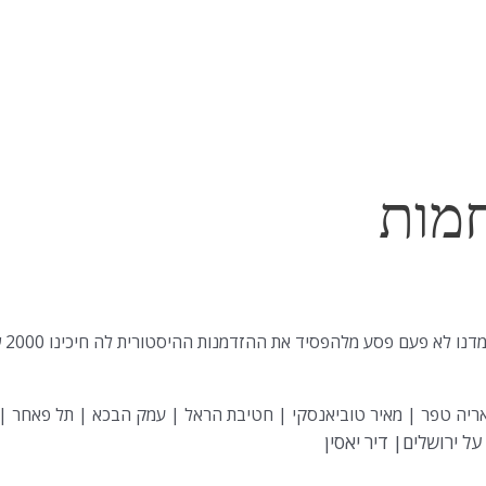
חמות
לעם
ריה טפר | מאיר טוביאנסקי | חטיבת הראל | עמק הבכא | תל פאחר |
 ירושלים| דיר יאסין