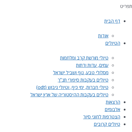
תפריט
דף הבית
אודות
הטיולים
טיולי מורשת קרב ומלחמות
עמים, עדות ודתות
מסלולי טבע, נוף ושביל ישראל
טיולים בעקבות סיפורי תנ”ך
טיולי חברות, ימי כיף, וטיולי גיבוש (odt)
טיולים בעקבות ההיסטוריה של ארץ ישראל
הרצאות
אלבומים
הצטרפות לחוגי סיור
טיולים קרובים