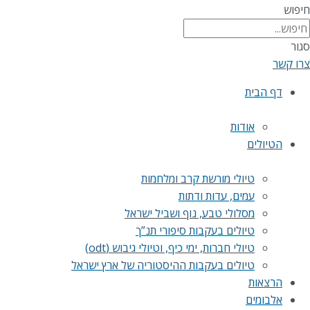
חיפוש
סגור
צרו קשר
דף הבית
אודות
הטיולים
טיולי מורשת קרב ומלחמות
עמים, עדות ודתות
מסלולי טבע, נוף ושביל ישראל
טיולים בעקבות סיפורי תנ”ך
טיולי חברות, ימי כיף, וטיולי גיבוש (odt)
טיולים בעקבות ההיסטוריה של ארץ ישראל
הרצאות
אלבומים