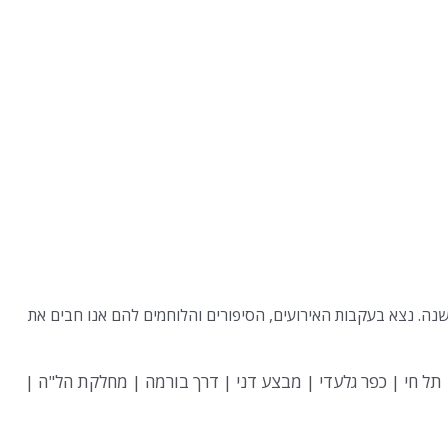
 ישראל מורשת מפוארת, עשירה ומרתקת! בדרכנו לעצמאות ולחופש עמדנו לא פעם פסע מלהפסיד את ההזדמנות ההיסטורית לה חיכינו 2000 שנה. נצא בעקבות האירועים, הסיפורים והלוחמים להם אנו חבים את
תל חי | כפר גלעדי | מבצע דני | דרך בורמה | מחלקת הל"ה |