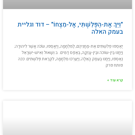
"וַיַּךְ אֶת-הַפְּלִשְׁתִּי, אֶל-מִצְחוֹ" – דוד וגליית
בעמק האלה
יַּאַסְפוּ פְלִשְׁתִּים אֶת-מַחֲנֵיהֶם, לַמִּלְחָמָה, וַיֵּאָסְפוּ, שֹׂכֹה אֲשֶׁר לִיהוּדָה;
וַיַּחֲנוּ בֵּין-שׂוֹכֹה וּבֵין-עֲזֵקָה, בְּאֶפֶס דַּמִּים. ב וְשָׁאוּל וְאִישׁ-יִשְׂרָאֵל
נֶאֶסְפוּ, וַיַּחֲנוּ בְּעֵמֶק הָאֵלָה; וַיַּעַרְכוּ מִלְחָמָה, לִקְרַאת פְּלִשְׁתִּים. ככה
פותח פרק
קרא עוד »