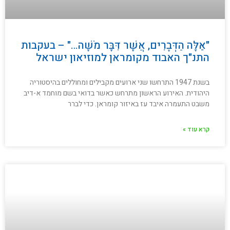
"אֵלֶּה הַדְּבָרִים, אֲשֶׁר דִּבֶּר מֹשֶׁה…" – בעקבות
התנ"ך האבוד מקומראן למוזיאון ישראל
בשנת 1947 התרחשו שני ארועים מקבילים ומחוללים בהיסטוריה
היהודית. האירוע הראשון מתרחש כאשר בדואי בשם מוחמד א-דיב
משבט התעמרה איבד עז באיזור קומראן. כדי לברר
קרא עוד »