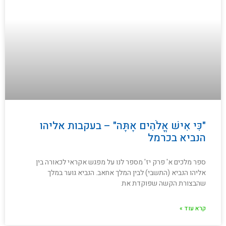
"כִּי אִישׁ אֱלֹהִים אָתָּה" – בעקבות אליהו
הנביא בכרמל
ספר מלכים א' פרק יז' מספר לנו על מפגש אקראי לכאורה בין
אליהו הנביא (התשבי) לבין המלך אחאב. הנביא גוער במלך
שהבצורת הקשה שפוקדת את
קרא עוד »