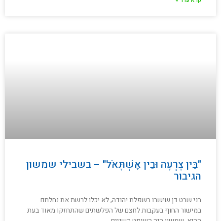
קרא עוד »
"בֵּין צָרְעָה וּבֵין אֶשְׁתָּאֹל" – בשבילי שמשון
הגיבור
בני שבט דן שישבו בשפלת יהודה, לא יכלו לרשת את נחלתם
במישור החוף בעקבות לחצם של הפלשתים שהתחזקו מאוד בעת
ההיא. שמשון היה השופט השניים