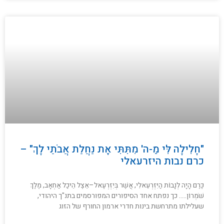
"חָלִילָה לִּי מֵ-ה' מִתִּתִּי אֶת נַחֲלַת אֲבֹתַי לָךְ" –
כרם נבות היזרעאלי
כֶּרֶם הָיָה לְנָבוֹת הַיִּזְרְעֵאלִי, אֲשֶׁר בְּיִזְרְעֶאל–אֵצֶל הֵיכַל אַחְאָב, מֶלֶךְ
שֹׁמְרוֹן….. כך נפתח אחד הסיפורים המפורסמים בתנ"ך היהודי,
שעלילתו מתרחשת בינות חדרי ארמון החורף של הזוג