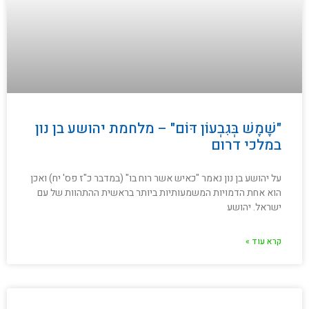
"שֶׁמֶשׁ בְּגִבְעוֹן דּוֹם" – מלחמת יהושע בן נון
במלכי דרום
על יהושע בן נון נאמר "כאיש אשר רוח בו" (במדבר כ"ז פס' יח) ואכן
הוא אחת הדמויות המשמעותיות ביותר בראשית ההתהוות של עם
ישראל. יהושע
קרא עוד »