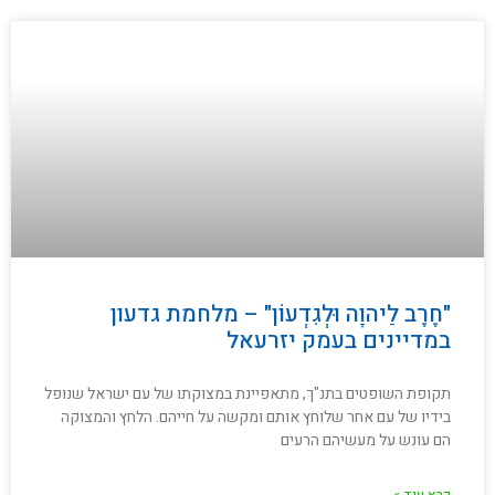
"חֶרֶב לַיהוָה וּלְגִדְעוֹן" – מלחמת גדעון
במדיינים בעמק יזרעאל
תקופת השופטים בתנ"ך, מתאפיינת במצוקתו של עם ישראל שנופל
בידיו של עם אחר שלוחץ אותם ומקשה על חייהם. הלחץ והמצוקה
הם עונש על מעשיהם הרעים