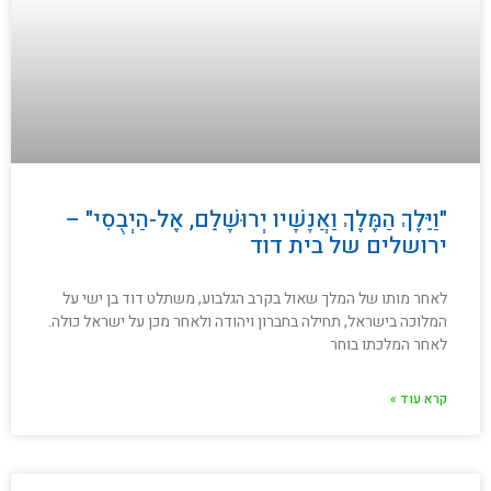
"וַיֵּלֶךְ הַמֶּלֶךְ וַאֲנָשָׁיו יְרוּשָׁלִַם, אֶל-הַיְבֻסִי" –
ירושלים של בית דוד
לאחר מותו של המלך שאול בקרב הגלבוע, משתלט דוד בן ישי על
המלוכה בישראל, תחילה בחברון ויהודה ולאחר מכן על ישראל כולה.
לאחר המלכתו בוחר
קרא עוד »