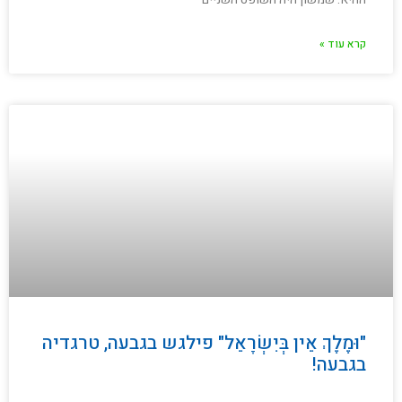
קרא עוד »
"וּמֶלֶךְ אֵין בְּיִשְׂרָאֵל" פילגש בגבעה, טרגדיה
בגבעה!