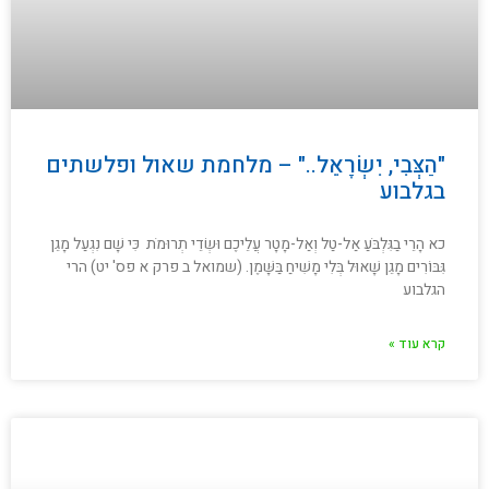
"הַצְּבִי, יִשְׂרָאֵל.." – מלחמת שאול ופלשתים
בגלבוע
כא הָרֵי בַגִּלְבֹּעַ אַל-טַל וְאַל-מָטָר עֲלֵיכֶם וּשְׂדֵי תְרוּמֹת כִּי שָׁם נִגְעַל מָגֵן
גִּבּוֹרִים מָגֵן שָׁאוּל בְּלִי מָשִׁיחַ בַּשָּׁמֶן. (שמואל ב פרק א פס' יט) הרי
הגלבוע
קרא עוד »