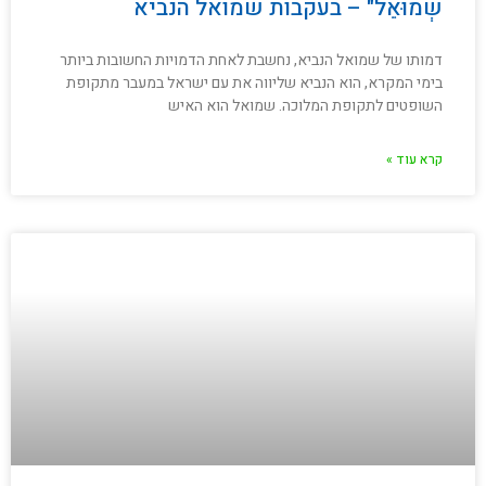
שְׁמוּאֵל" – בעקבות שמואל הנביא
דמותו של שמואל הנביא, נחשבת לאחת הדמויות החשובות ביותר
בימי המקרא, הוא הנביא שליווה את עם ישראל במעבר מתקופת
השופטים לתקופת המלוכה. שמואל הוא האיש
קרא עוד »