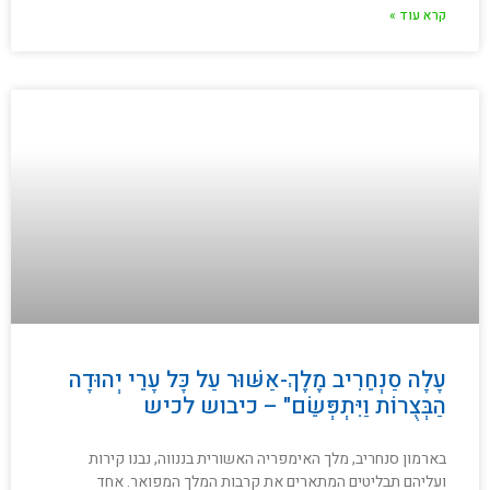
קרא עוד »
עָלָה סַנְחֵרִיב מֶלֶךְ-אַשּׁוּר עַל כָּל עָרֵי יְהוּדָה
הַבְּצֻרוֹת וַיִּתְפְּשֵׂם" – כיבוש לכיש
בארמון סנחריב, מלך האימפריה האשורית בננווה, נבנו קירות
ועליהם תבליטים המתארים את קרבות המלך המפואר. אחד