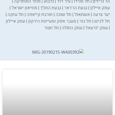
הר גריזים | תל מגידו | עיר דוד | גלבוע | מנזר המוחרקה |
עמק איילון | גבעת הרדאר | גבעת התנ"ך | מוזיאון ישראל |
יער צרעה | אשתאול | תל שוכה | חורבת קייאפה | תל עזקה |
תל לכיש | תל גזר | מעבר אפק ומעיינות הירקון | עמק איילון
| עמק יזרעאל | עמק החולה | תל חצור