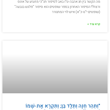
מה הקשר בין חג אהבה-ט"ו באב לסיפור תנ"כי מזעזע על אונס
ורצח?! הסיפור האחרון בספר שופטים הוא סיפור "פלגש בגבעה"
(שופטים י"ט-כ"א) איש לוי המתגורר
קרא עוד »
"וַתַּהַר חַנָּה וַתֵּלֶד בֵּן; וַתִּקְרָא אֶת-שְׁמוֹ