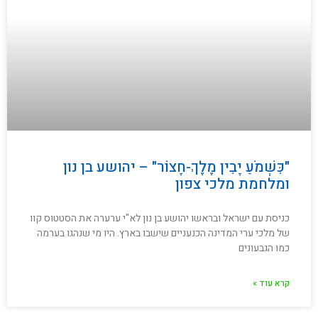
"כִּשְׁמֹעַ יָבִין מֶלֶךְ-חָצוֹר" – יהושע בן נון
ומלחמת מלכי צפון
כניסת עם ישראל ובראשו יהושע בן נון לא"י ערערה את הסטטוס קוו
של מלכי ערי המדינה הכנעניים שישבו בארץ. היו מי שנהגו בערמה
כמו הגבעונים
קרא עוד »