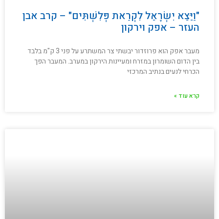
"וַיֵּצֵא יִשְׂרָאֵל לִקְרַאת פְּלִשְׁתִּים" – קרב אבן
העזר – אפק וירקון
מעבר אפק הוא פרוזדור יבשתי צר המשתרע על פני 3 ק"מ בלבד
בין הדום השומרון במזרח ומעיינות הירקון במערב. המעבר הפך
הכרחי לנעים בנתיב המרכזי
קרא עוד »